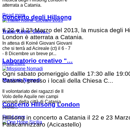
atterrata a Catania.
Read more
Concerto degli Hillsong
Il 22 e il 23 Marzo del 2013, la musica degli H
Trailer Koine' Giova…
London è atterrata a Catania.
In attesa di Koiné Giovani Giovani
che si terrà ad Acireale (ct) il 6 - 7
- 8 Dicembre un breve pr...
Laboratorio creativo "…
Read more
Ogni sabato pomeriggio dallle 17:30 alle 19:0
Catania, presso i locali della Chiesa C...
Missione Nomadi
Il volontariato dei ragazzi de Il
Volo delle Aquile nei campi
nomadi della città di Catania
Concerto Hillsong London
svolto...
Hillsong in concerto a Catania il 22 e 23 Marz
Read more
Palacannizzaro (Acicastello)