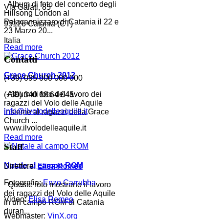
Album di foto del concerto degli
Via Galati, 85
Hillsong London al
Palacannizzaro di Catania il 22 e
95126 Catania (CT)
23 Marzo 20...
Italia
Read more
Contatti
Grace Church 2012
(+39) 095 000 000 000
Album di foto del lavoro dei
(+39) 340 68 64 045
ragazzi del Volo delle Aquile
info@ilvolodelleaquile.it
insieme al ragazzi della Grace
Church ...
www.ilvolodelleaquile.it
Read more
Staff
Natale al campo ROM
Direttore:
Elisa Romeo
Fotografia:
Enzo Carrubba
Queste foto mostrano il lavoro
dei ragazzi del Volo delle Aquile
Video:
Elisa Romeo
in un campo ROM di Catania
duran...
Webmaster:
VinX.org