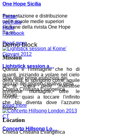
One Hope Sicilia
Presentazione e distribuzione
Twitter
nelle scuole medie superiori
youTube
siciliane della rivista One Hope
Flickr
"la mi...
Facebook
Read more
Demo block
Mission
Lightstick session a…
Questa è l'immagine che ho di
quanti, iniziando a volare nel cielo
Una delle prime esibizioni dei
della vita, si spingono come aquile
ragazzi del gruppo creativo della
al di sopra delle maestose
Chiesa Cristiana Evangelica
immense montagne, oltre le
Hosan...
nuvole, quasi a toccare l'infinito
che blu diventa dove l'azzurro
Read more
finisce.
Location
Concerto Hillsong Lo…
Chiesa Cristiana Evangelica