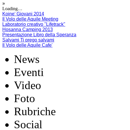
»
Loading…
Koine' Giovani 2014
Il Volo delle Aquile Meeting
Laboratorio creativo "Lifetrack"
Hosanna Camping 2013
Presentazione Libro della Speranza
Salvami Ti prego salvami
Il Volo delle Aquile Cafe'
News
Eventi
Video
Foto
Rubriche
Social