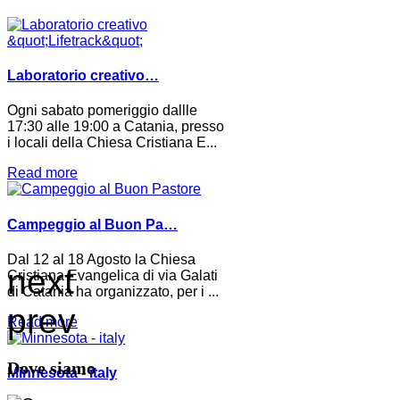
Laboratorio creativo…
Ogni sabato pomeriggio dallle
17:30 alle 19:00 a Catania, presso
i locali della Chiesa Cristiana E...
Read more
Campeggio al Buon Pa…
Dal 12 al 18 Agosto la Chiesa
next
Cristiana Evangelica di via Galati
di Catania ha organizzato, per i ...
prev
Read more
Dove siamo
Minnesota - italy