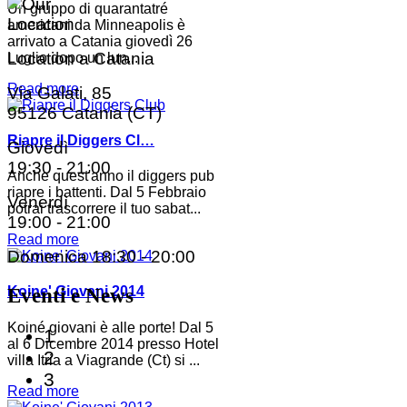
Un gruppo di quarantatré
americani da Minneapolis è
arrivato a Catania giovedì 26
Location a Catania
Luglio dopo un lun...
Read more
Via Galati, 85
95126 Catania (CT)
Riapre il Diggers Cl…
Giovedì
19:30 - 21:00
Anche quest'anno il diggers pub
riapre i battenti. Dal 5 Febbraio
Venerdì
potrai trascorrere il tuo sabat...
19:00 - 21:00
Read more
Domenica
18:30 - 20:00
Koine' Giovani 2014
Eventi e News
Koiné giovani è alle porte! Dal 5
1
al 6 Dicembre 2014 presso Hotel
2
villa Itria a Viagrande (Ct) si ...
3
Read more