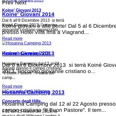
Prev
Next
Koine' Giovani 2013
Koine' Giovani 2014
Dal 6 all'8 Dicembre 2013 si terrà
Koiné Giovani 2013, l'incontro
Koiné giovani è alle porte! Dal 5 al 6 Dicemb
giovanile cristiano organizzato...
presso Hotel villa Itria a Viagrand...
Read more
Koine' Giovani 2013
Hosanna Camping 2013
Hosanna Camping dal 12 al 22
Dal 6 all'8 Dicembre 2013 si terrà Koiné Giov
Agosto presso il campo cristiano
2013, l'incontro giovanile cristiano o...
"Il Buon Pastore". Il tema del
camp...
Read more
Hosanna Camping 2013
Concerto degli Hills…
Hosanna Camping dal 12 al 22 Agosto presso 
campo cristiano "Il Buon Pastore". Il tem...
Il 22 e il 23 Marzo del 2013, la
musica degli Hillsong London è